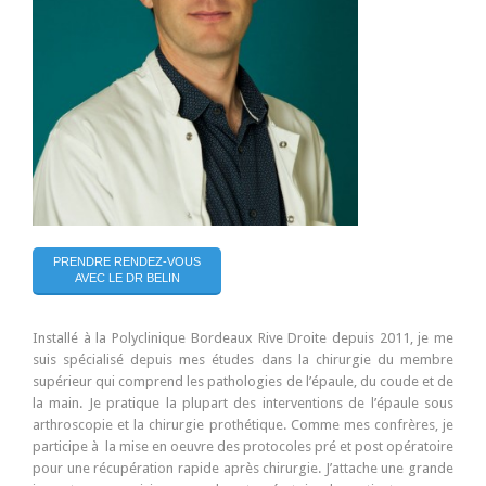
PRENDRE RENDEZ-VOUS
AVEC LE DR BELIN
Installé à la Polyclinique Bordeaux Rive Droite depuis 2011, je me
suis spécialisé depuis mes études dans la chirurgie du membre
supérieur qui comprend les pathologies de l’épaule, du coude et de
la main. Je pratique la plupart des interventions de l’épaule sous
arthroscopie et la chirurgie prothétique. Comme mes confrères, je
participe à la mise en oeuvre des protocoles pré et post opératoire
pour une récupération rapide après chirurgie. J’attache une grande